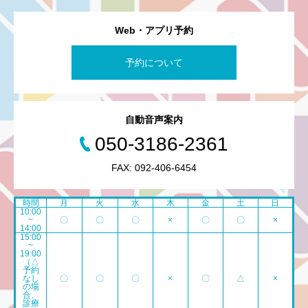
Web・アプリ予約
予約について
自動音声案内
050-3186-2361
FAX: 092-406-6454
時間
月
火
水
木
金
土
日
10:00
~
〇
〇
〇
×
〇
〇
×
14:00
15:00
~
19:00
（△
予約
なし
〇
〇
〇
×
〇
△
×
の場
合、
診療