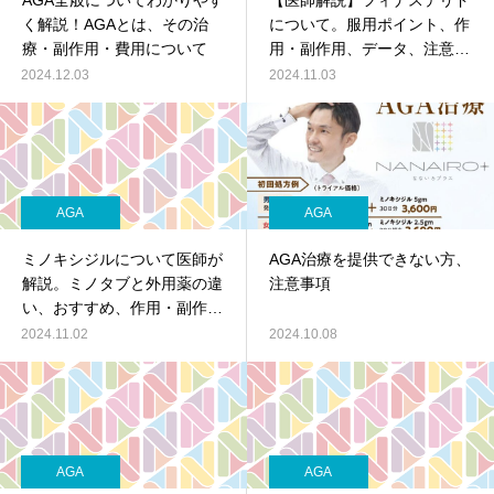
AGA全般についてわかりやす
【医師解説】フィナステリド
く解説！AGAとは、その治
について。服用ポイント、作
療・副作用・費用について
用・副作用、データ、注意点
等について
2024.12.03
2024.11.03
AGA
AGA
ミノキシジルについて医師が
AGA治療を提供できない方、
解説。ミノタブと外用薬の違
注意事項
い、おすすめ、作用・副作用
について
2024.11.02
2024.10.08
AGA
AGA