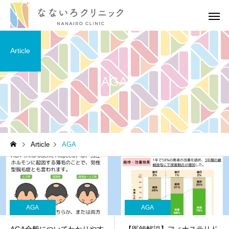
Article
AGA
高血圧
高血圧
Article
AGA
［医師解説］生活習慣の修
血圧の薬を飲み続ける
正でどれだけ血圧が下がる
がある？医師の考えを
のか？
りやすく伝えます
AGA
AGA