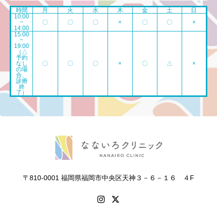
時間
月
火
水
木
金
土
日
10:00
~
〇
〇
〇
×
〇
〇
×
14:00
15:00
~
19:00
（△
予約
なし
〇
〇
〇
×
〇
△
×
の場
合、
診療
終
了）
〒810-0001 福岡県福岡市中央区天神３－６－１６ ４F