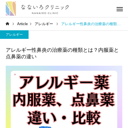
Article
アレルギー
アレルギー性鼻炎の治療薬の種類とは？内服薬と点鼻薬の違い
アレルギー
アレルギー性鼻炎の治療薬の種類とは？内服薬と
点鼻薬の違い
高血圧
高血圧
［医師解説］生活習慣の修
血圧の薬を飲み続ける
正でどれだけ血圧が下がる
がある？医師の考えを
のか？
りやすく伝えます