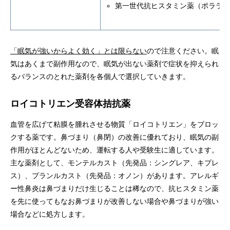
第一世代抗ヒスタミン薬（ポララ
「眠気が強いからよく効く」とは限らない
ので注意ください。眠
気はあくまで副作用なので、眠気が出ない薬剤で症状を抑えられ
るバランスのとれた薬剤を各個人で選択していきます。
ロイコトリエン受容体拮抗薬
血管を広げて粘膜を腫れさせる物質「ロイコトリエン」をブロッ
クする薬です。鼻づまり（鼻閉）の改善に優れており、眠気の副
作用がほとんどないため、運転する人や受験生に適しています。
主な薬剤として、モンテルカスト（先発品：シングレア、キプレ
ス）、プランルカスト（先発品：オノン）があります。アレルギ
ー性鼻炎は鼻づまりだけ生じることは稀なので、抗ヒスタミン薬
を先に使ってもなお鼻づまりが改善しない場合や鼻づまりが強い
場合などに処方します。