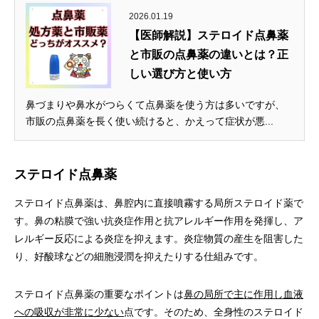
2026.01.19
【医師解説】ステロイド点鼻薬
と市販の点鼻薬の違いとは？正
しい選び方と使い方
鼻づまりや鼻水がつらくて点鼻薬を使う方は多いですが、
市販の点鼻薬を長く使い続けると、かえって症状が悪...
ステロイド点鼻薬
ステロイド点鼻薬は、鼻腔内に直接噴霧する局所ステロイド薬で
す。鼻の粘膜で強い抗炎症作用と抗アレルギー作用を発揮し、ア
レルギー反応による炎症を抑えます。炎症物質の産生を阻害した
り、好酸球などの細胞浸潤を抑えたりする仕組みです。
ステロイド点鼻薬の重要なポイントは
鼻の局所で主に作用し血液
への吸収が非常に少ない
点です。そのため、全身性のステロイド