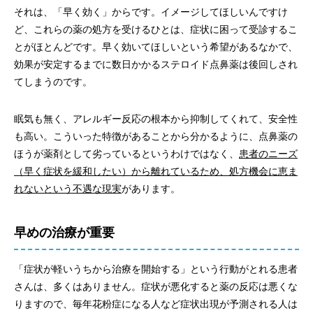
それは、「早く効く」からです。イメージしてほしいんですけ
ど、これらの薬の処方を受けるひとは、症状に困って受診するこ
とがほとんどです。早く効いてほしいという希望があるなかで、
効果が安定するまでに数日かかるステロイド点鼻薬は後回しされ
てしまうのです。
眠気も無く、アレルギー反応の根本から抑制してくれて、安全性
も高い。こういった特徴があることから分かるように、点鼻薬の
ほうが薬剤として劣っているというわけではなく、
患者のニーズ
（早く症状を緩和したい）から離れているため、処方機会に恵ま
れないという不遇な現実
があります。
早めの治療が重要
「症状が軽いうちから治療を開始する」という行動がとれる患者
さんは、多くはありません。症状が悪化すると薬の反応は悪くな
りますので、毎年花粉症になる人など症状出現が予測される人は