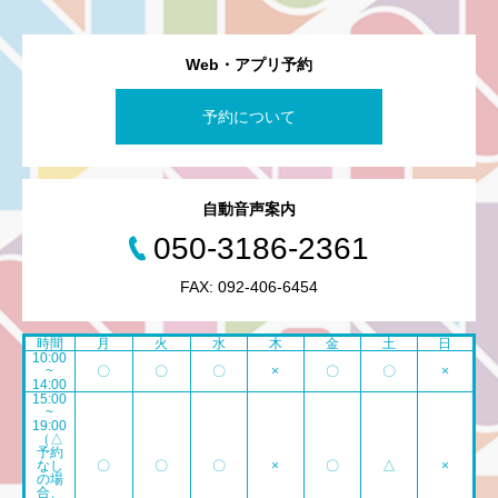
Web・アプリ予約
予約について
自動音声案内
050-3186-2361
FAX: 092-406-6454
時間
月
火
水
木
金
土
日
10:00
~
〇
〇
〇
×
〇
〇
×
14:00
15:00
~
19:00
（△
予約
なし
〇
〇
〇
×
〇
△
×
の場
合、