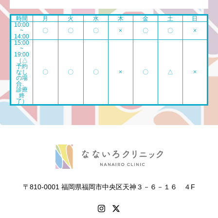
時間
月
火
水
木
金
土
日
10:00
~
〇
〇
〇
×
〇
〇
×
14:00
15:00
~
19:00
（△
予約
なし
〇
〇
〇
×
〇
△
×
の場
合、
診療
終
了）
〒810-0001 福岡県福岡市中央区天神３－６－１６ ４F