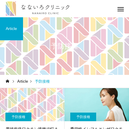
Article
予防接種
高血圧
高血圧
Article
予防接種
［医師解説］生活習慣の修
血圧の薬を飲み続ける
正でどれだけ血圧が下がる
がある？医師の考えを
のか？
りやすく伝えます
予防接種
予防接種