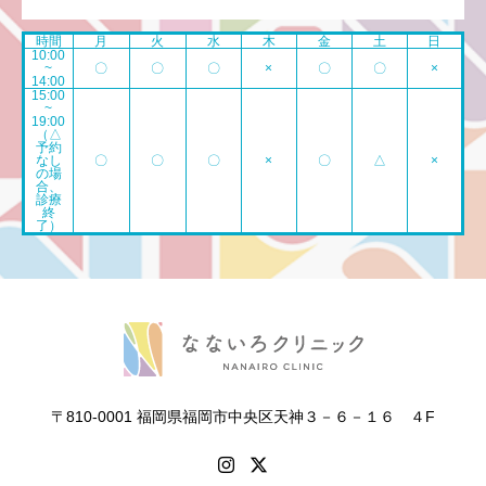
時間
月
火
水
木
金
土
日
10:00
~
〇
〇
〇
×
〇
〇
×
14:00
15:00
~
19:00
（△
予約
なし
〇
〇
〇
×
〇
△
×
の場
合、
診療
終
了）
〒810-0001 福岡県福岡市中央区天神３－６－１６ ４F