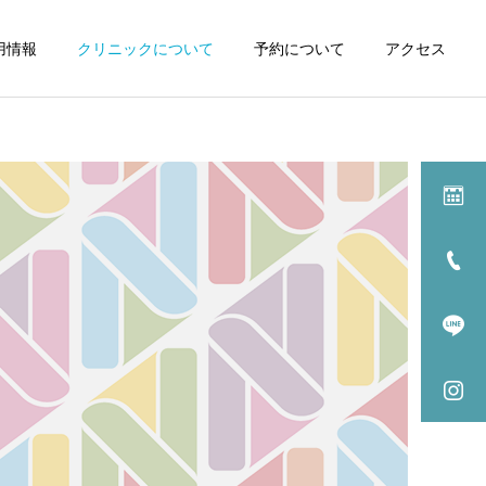
用情報
クリニックについて
予約について
アクセス
詳細を見る
高血圧
高血圧
最も選ばれる高血圧治療薬
［高血圧治療薬］カルシウ
「アムロジピン」について
ム拮抗薬ってどんな薬？代
解説。その効果、副作用、
表的な薬剤と主な副作用を
選ばれる理由、日常の注意
解説
点など