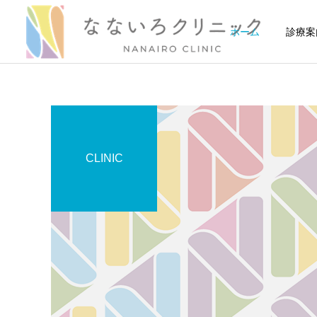
ホーム
診療案
CLINIC
糖尿病
高血圧
［医師解説］マンジャロと
［医師解説］生活習慣の修
低用量ピルの併用はでき
正でどれだけ血圧が下がる
る？注意すべき理由と対策
のか？
について