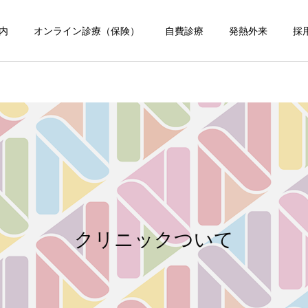
内
オンライン診療（保険）
自費診療
発熱外来
採
高血圧
高血圧
血圧の薬を飲み続ける必要
アジルサルタン（アジル
がある？医師の考えをわか
バ）とは？ 高血圧治療薬を
クリニックついて
りやすく伝えます
患者目線でわかりやすく解
説