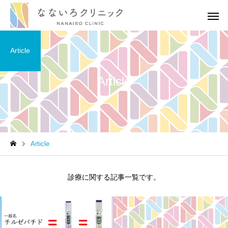
Article
Article
高血圧
高血圧
Article
［医師解説］生活習慣の修
血圧の薬を飲み続ける
正でどれだけ血圧が下がる
がある？医師の考えを
診療に関する記事一覧です。
のか？
りやすく伝えます