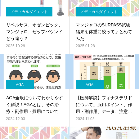
メディカルダイエット
メディカルダイエット
リベルサス、オゼンピック、
マンジャロのSURPASS試験
マンジャロ、ゼップバウンド
結果を体重に絞ってまとめて
どう違う？
みた
2025.10.29
2025.01.28
AGA
AGA
AGA全般についてわかりやす
【医師解説】フィナステリド
く解説！AGAとは、その治
について。服用ポイント、作
療・副作用・費用について
用・副作用、データ、注意点
等について
2024.12.03
2024.11.03