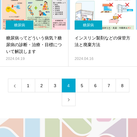
糖尿病
糖尿病
糖尿病ってどういう病気？糖
インスリン製剤などの保管方
尿病の診断・治療・目標につ
法と廃棄方法
いて解説します
2024.04.19
2024.04.16
1
2
3
4
5
6
7
8