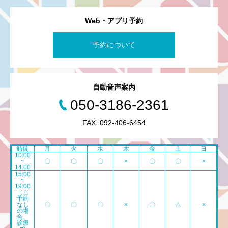
Web・アプリ予約
予約について
自動音声案内
050-3186-2361
FAX: 092-406-6454
時間
月
火
水
木
金
土
日
10:00
~
〇
〇
〇
×
〇
〇
×
14:00
15:00
~
19:00
（△
予約
なし
〇
〇
〇
×
〇
△
×
の場
合、
診療