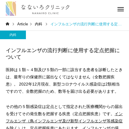
Article
内科
インフルエンザの流行判断に使用する定点把握について
内科
インフルエンザの流行判断に使用する定点把握に
ついて
医師は１類～４類及び５類の一部に該当する患者を診断したとき
高血圧
高血圧
は、最寄りの保健所に届出なくてはなりません（全数把握疾
患）。 2022年12月現在、新型コロナウイルス感染症は2類相当
［医師解説］生活習慣の修
血圧の薬を飲み続ける
ですので、全数把握のため、数等を届け出る必要があります。
正でどれだけ血圧が下がる
がある？医師の考えを
のか？
りやすく伝えます
その他の５類感染症は定点として指定された医療機関からの届出
を受けてその発生数を把握する疾患（定点把握疾患）です。
イン
フルエンザ（鳥インフルエンザ及び新型インフルエンザ等感染症
を除く）は、定点把握疾患
にあたります。インフルエンザの場