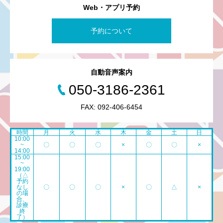
Web・アプリ予約
予約について
自動音声案内
050-3186-2361
FAX: 092-406-6454
時間
月
火
水
木
金
土
日
10:00
~
〇
〇
〇
×
〇
〇
×
14:00
15:00
~
19:00
（△
予約
なし
〇
〇
〇
×
〇
△
×
の場
合、
診療
終
了）