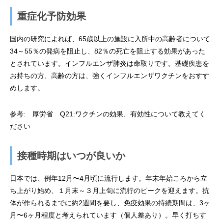
重症化予防効果
国内の研究によれば、65歳以上の施設に入所中の高齢者について
34～55％の発病を阻止し、82％の死亡を阻止する効果があった
とされています。インフルエンザ肺炎は命取りです。基礎疾患を
お持ちの方、高齢の方は、強くインフルエンザワクチンをおすす
めします。
参考:
厚労省 Q21:ワクチンの効果、有効性について教えてく
ださい
接種時期はいつが良いか
日本では、例年12月〜4月頃に流行します。年末年始ころから立
ち上がり始め、１月末～３月上旬に流行のピークを迎えます。抗
体が作られるまでに約2週間を要し、免疫効果の持続期間は、3ヶ
月〜6ヶ月程度と考えられています（個人差あり）。早く打ちす