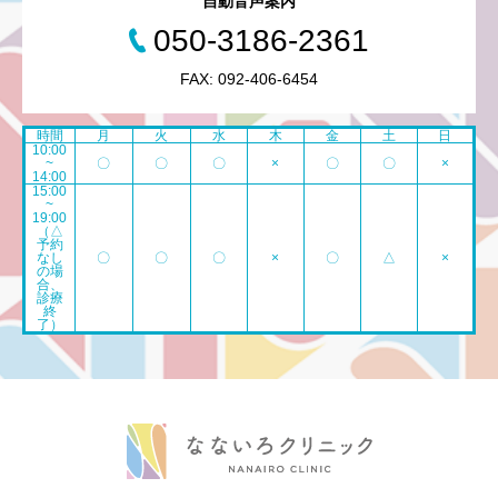
自動音声案内
050-3186-2361
FAX: 092-406-6454
時間
月
火
水
木
金
土
日
10:00
~
〇
〇
〇
×
〇
〇
×
14:00
15:00
~
19:00
（△
予約
なし
〇
〇
〇
×
〇
△
×
の場
合、
診療
終
了）