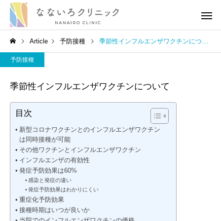
Article
予防接種
季節性インフルエンザワクチンについて
予防接種
季節性インフルエンザワクチンについて
目次
高血圧
高血圧
新型コロナワクチンとのインフルエンザワクチン
は同時接種が可能
［医師解説］生活習慣の修
血圧の薬を飲み続ける
その他ワクチンとインフルエンザワクチン
インフルエンザの有効性
正でどれだけ血圧が下がる
がある？医師の考えを
発症予防効果は60%
のか？
りやすく伝えます
感染と発症の違い
発症予防効果はわかりにくい
重症化予防効果
接種時期はいつが良いか
当院でのインフルエンザワクチンの価格